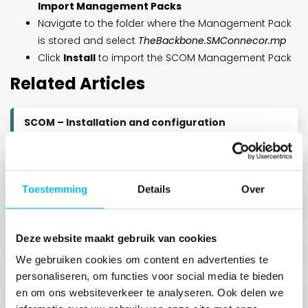
Import Management Packs
Navigate to the folder where the Management Pack
is stored and select
TheBackbone.SMConnecor.mp
Click
Install
to import the SCOM Management Pack
Related Articles
SCOM – Installation and configuration
Placing the license file
Toestemming
Details
Over
Installation steps
Deze website maakt gebruik van cookies
Installation and Configuration
We gebruiken cookies om content en advertenties te
personaliseren, om functies voor social media te bieden
Importing the SCOM Management Pack
en om ons websiteverkeer te analyseren. Ook delen we