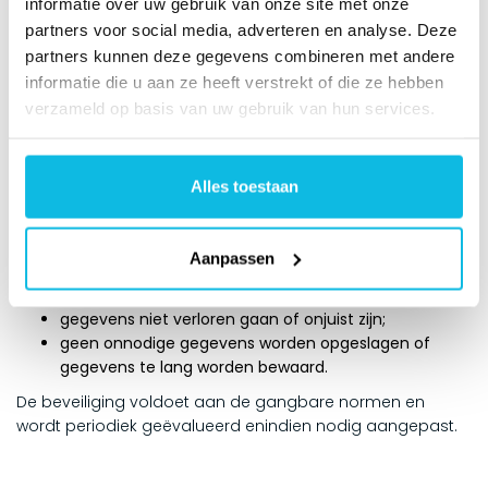
informatie over uw gebruik van onze site met onze
belastingdienst.Verzoeken stuurt u aan
partners voor social media, adverteren en analyse. Deze
info@thebackbone.nl.Als u ontevreden bent over de wijze
partners kunnen deze gegevens combineren met andere
waarop wij met uw persoonsgegevens omgaan, danheeft
informatie die u aan ze heeft verstrekt of die ze hebben
u het recht een klacht in te dienen bij de Autoriteit
verzameld op basis van uw gebruik van hun services.
Persoonsgegevens.
Beveiliging
Alles toestaan
The Backbone heeft alle persoonsgegevens opgeslagen
in programma’s en bestanden diezijn beveiligd in
samenwerking met onze leveranciers. De maatregelen
Aanpassen
zorgen ervoordat:
alleen geautoriseerde medewerkers toegang hebben;
gegevens niet verloren gaan of onjuist zijn;
geen onnodige gegevens worden opgeslagen of
gegevens te lang worden bewaard.
De beveiliging voldoet aan de gangbare normen en
wordt periodiek geëvalueerd enindien nodig aangepast.