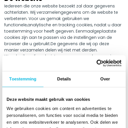
Iedereen die onze website bezoekt zal daar gegevens
achterlaten. Wij verzamelengegevens om de website te
verbeteren. Voor uw gemak gebruiken we
functionele,analytische en tracking cookies, nadat u daar
toestemming voor heeft gegeven. Eenmaalgeplaatste
cookies zijn aan te passen via de instellingen van de
browser die u gebruikt.De gegevens die wij op deze
manier verzamelen delen wij niet met derden.
Wegebruiken die ook niet om u op een andere manier
informatie te verstrekken.Meer informatie over cookies
staat op: https://veiliginternetten.nl.
Toestemming
Details
Over
Uw rechten
Op verzoek zal The Backbone u een overzicht sturen van
de persoonsgegevens die wijhebben geregistreerd.
Deze website maakt gebruik van cookies
Wijzigingen hierop, of verzoeken tot verwijderen van
We gebruiken cookies om content en advertenties te
gegevens uitonze klantenbestanden, kunt u aan ons
doorgeven. Wij zullen dat binnen een periode vanéén
personaliseren, om functies voor social media te bieden
week uitvoeren. Gegevens in de financiële administratie
en om ons websiteverkeer te analyseren. Ook delen we
worden bewaard conform deeisen van de