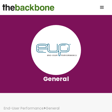
General
End-User Performance
>
General